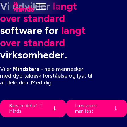
Vi udvikler
langt
over standard
software for
langt
over standard
virksomheder.
Vi er
Mindsters
- hele mennesker
med dyb teknisk forståelse og lyst til
at dele den. Med dig.
Bliev en del af IT
Læs vores
Minds
manifest