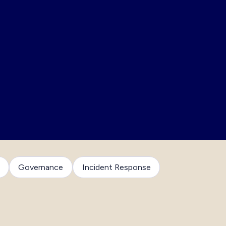
Governance
Incident Response