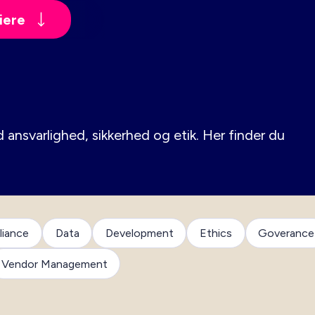
iere
 ansvarlighed, sikkerhed og etik. Her finder du
iance
Data
Development
Ethics
Goverance
Vendor Management