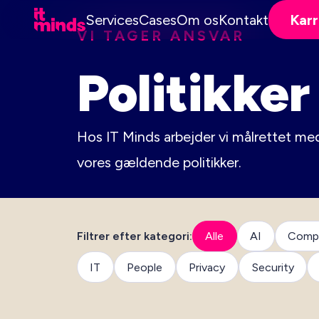
Services
Cases
Om os
Kontakt
Karr
VI TAGER ANSVAR
Politikker
Hos IT Minds arbejder vi målrettet med
vores gældende politikker.
Filtrer efter kategori:
Alle
AI
Compl
IT
People
Privacy
Security