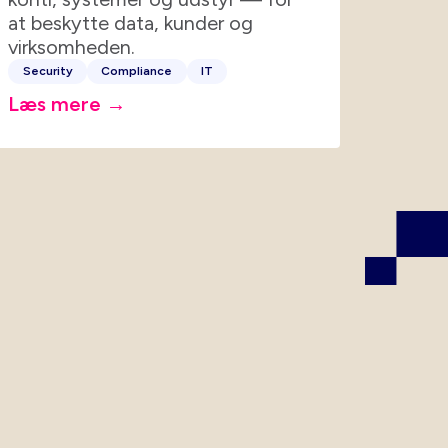
at beskytte data, kunder og
virksomheden.
Security
Compliance
IT
Læs mere →