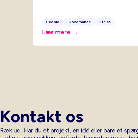
People
Governance
Ethics
Læs mere →
Kontakt os
Ræk ud. Har du et projekt, en idé eller bare et spørg
Lad os tage snakken, udfordre hinanden og se, hv