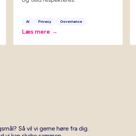
AI
Privacy
Governance
Læs mere →
smål? Så vil vi gerne høre fra dig.
ad vi kan skabe sammen.