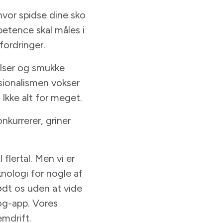
hvor spidse dine sko
petence skal måles i
fordringer.
elser og smukke
ssionalismen vokser
kke alt for meget.
onkurrerer, griner
flertal. Men vi er
nologi for nogle af
dt os uden at vide
tog-app. Vores
emdrift.