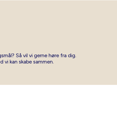
smål? Så vil vi gerne høre fra dig.
ad vi kan skabe sammen.
dag til fredag
Politikker
00-16.00