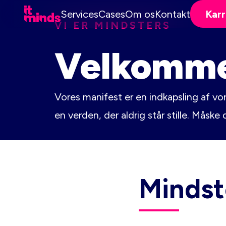
Services
Cases
Om os
Kontakt
Karr
VI ER MINDSTERS
Velkomme
Vores manifest er en indkapsling af vor
en verden, der aldrig står stille. Måsk
Mindst