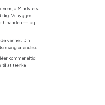
r vi er jo Mindsters:
d dig. Vi bygger
rker hinanden — og
ede venner. Din
 du mangler endnu.
déer kommer altid
 til at tænke