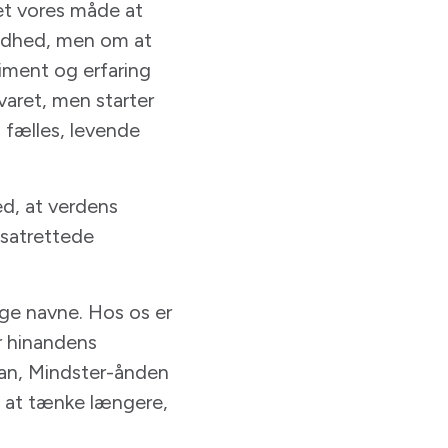
det vores måde at
andhed, men om at
riment og erfaring
varet, men starter
n fælles, levende
ed, at verdens
dsatrettede
ge navne. Hos os er
er hinandens
ådan, Mindster-ånden
til at tænke længere,