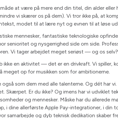
måde at være på mere end din titel, din alder eller 
mindre vi skærer os på dem). Vi tror ikke på, at kom
ontekst, modet til at lære nyt og evnen til at løse ud
astiske mennesker, fantastiske teknologiske opfind
bor senioritet og nysgerrighed side om side. Profe
. Vi tager arbejdet meget seriøst — og os selv? I
ikke en aktivitet — det er en drivkraft. Vi spiller, k
 så meget op for musikken som for ambitionerne.
også som dem med alle talenterne. Og dét har vi. I 
. Skærpet. Er du ikke? Og imens har vi udviklet tek
rksomheder og mennesker. Måske har du allerede mø
p, i dine allerførste Apple Pay-integrationer, i din 
hvor samarbejde og dyb teknisk dedikation skaber fr