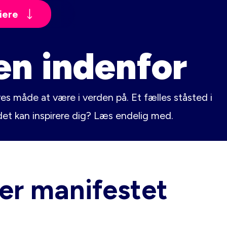
iere
n indenfor
es måde at være i verden på. Et fælles ståsted i
e det kan inspirere dig? Læs endelig med.
er manifestet