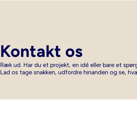
Kontakt os
Ræk ud. Har du et projekt, en idé eller bare et spørg
Lad os tage snakken, udfordre hinanden og se, hv
IT Minds A/S
Man
CVR: 45820629
08.