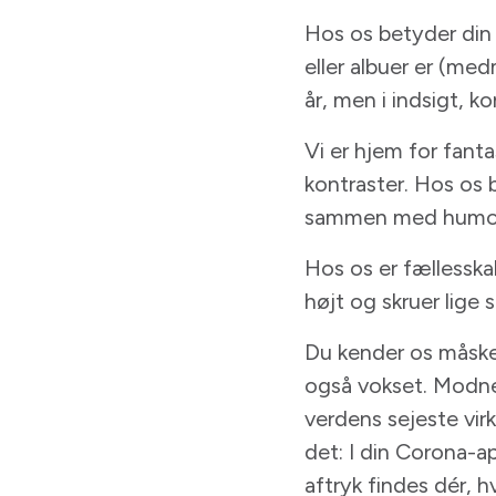
Hos os betyder din 
eller albuer er (med
år, men i indsigt, k
Vi er hjem for fant
kontraster. Hos os 
sammen med humoren
Hos os er fællesskab 
højt og skruer lige
Du kender os måske 
også vokset. Modnet
verdens sejeste vi
det: I din Corona-ap
aftryk findes dér, 