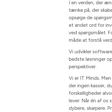
I en verden, der æn
tænke på, der skabe
opsøge de spørgsmål
et andet ord for in
ved spørgsmålet. For
måde at forstå verd
Vi udvikler softwar
bedste løsninger o
perspektiver.
Vi er IT Minds. Me
der ingen kasser, du
forskelligheder alv
lever: Når én af os s
dybere, skarpere. P