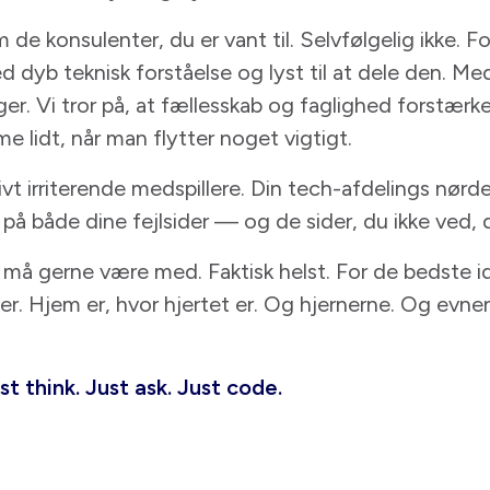
 de konsulenter, du er vant til. Selvfølgelig ikke. Fo
dyb teknisk forståelse og lyst til at dele den. Me
nger. Vi tror på, at fællesskab og faglighed forstæ
e lidt, når man flytter noget vigtigt.
ivt irriterende medspillere. Din tech-afdelings nørd
å både dine fejlsider — og de sider, du ikke ved,
må gerne være med. Faktisk helst. For de bedste i
r. Hjem er, hvor hjertet er. Og hjernerne. Og evnen
st think. Just ask. Just code.