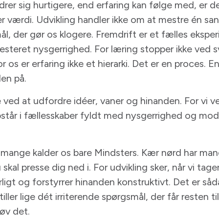
drer sig hurtigere, end erfaring kan følge med, er 
r værdi. Udvikling handler ikke om at mestre én s
, der gør os klogere. Fremdrift er et fælles ekspe
vesteret nysgerrighed. For læring stopper ikke ved s
 os er erfaring ikke et hierarki. Det er en proces. E
en på.
e ved at udfordre idéer, vaner og hinanden. For vi v
pstår i fællesskaber fyldt med nysgerrighed og mo
n mange kalder os bare Mindsters. Kær nørd har man
 skal presse dig ned i. For udvikling sker, når vi tag
orligt og forstyrrer hinanden konstruktivt. Det er s
tiller lige dét irriterende spørgsmål, der får resten 
røv det.